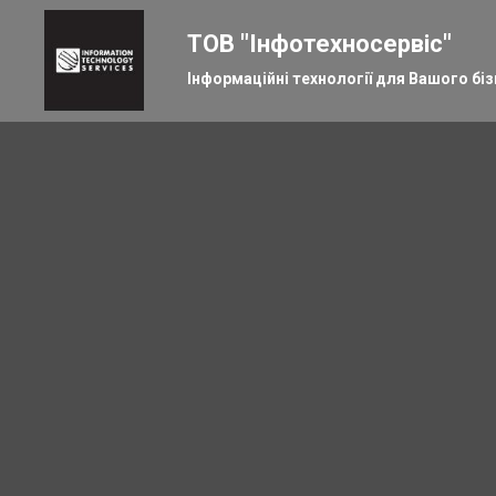
ТОВ "Інфотехносервіс"
Інформаційні технології для Вашого біз