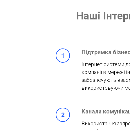
Наші Інтер
Підтримка бізне
Інтернет системи д
компанії в мережі і
забезпечують взаєм
використовуючи мож
Канали комунікац
Використання запро