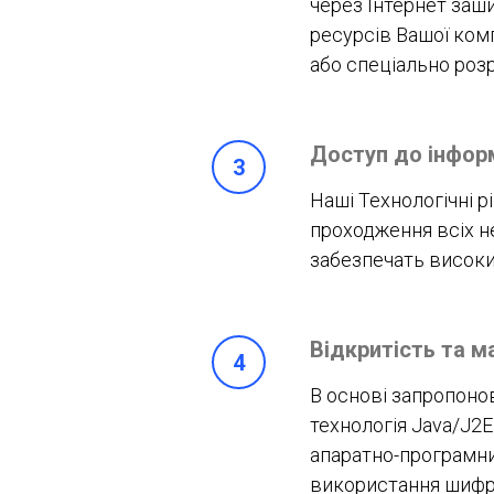
через Інтернет заш
ресурсів Вашої ком
або спеціально розр
Доступ до інфор
Наші Технологічні 
проходження всіх н
забезпечать високи
Відкритість та 
В основі запропон
технологія Java/J2E
апаратно-програмни
використання шифру