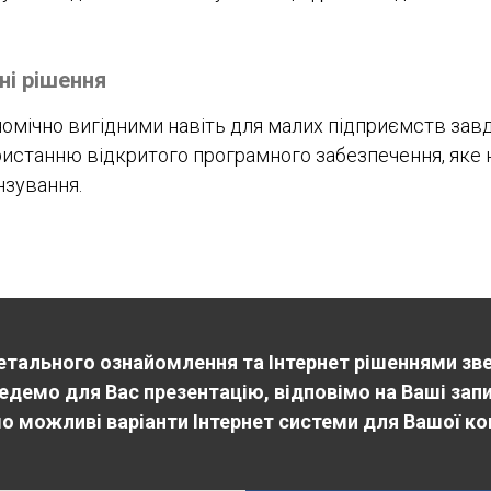
ні рішення
номічно вигідними навіть для малих підприємств зав
ористанню відкритого програмного забезпечення, яке
нзування.
етального ознайомлення та Інтернет рішеннями зв
едемо для Вас презентацію, відповімо на Ваші зап
о можливі варіанти Інтернет системи для Вашої ко