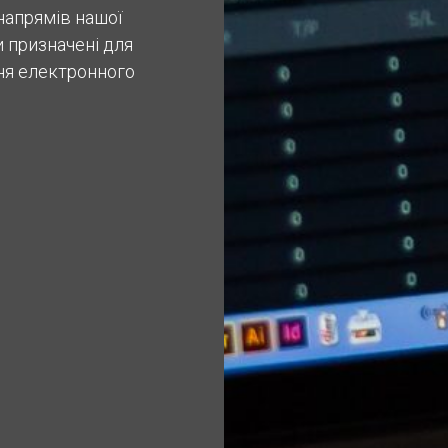
 напрямів нашої
и призначені для
ня електронного