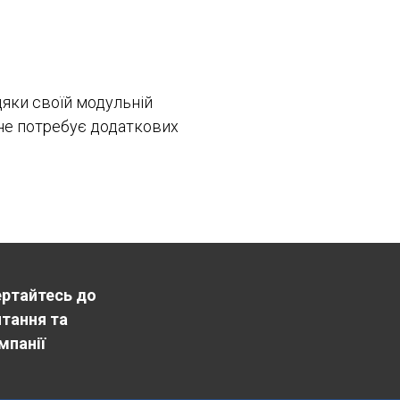
дяки своїй модульній
 не потребує додаткових
ертайтесь до
итання та
мпанії