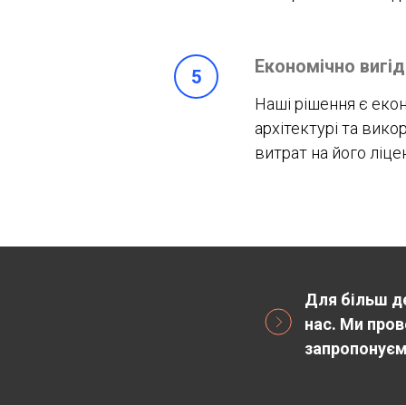
Економічно вигід
Наші рішення є еко
архітектурі та вик
витрат на його ліце
Для більш д
нас. Ми пров
запропонуєм