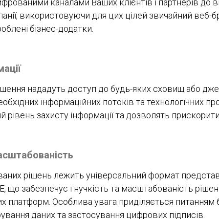
ифрованими каналами Ваших клієнтів і партнерів до в
панії, використовуючи для цих цілей звичайний веб-б
облені бізнес-додатки.
мації
рішення нададуть доступ до будь-яких сховищ або дже
еобхідних інформаційних потоків та технологічних пр
й рівень захисту інформації та дозволять прискорити
масштабованість
ованих рішень лежить універсальний формат предста
E, що забезпечує гнучкість та масштабованість рішен
х платформ. Особлива увага приділяється питанням 
вання даних та застосування цифрових підписів.